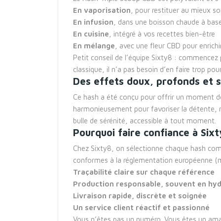
En vaporisation
, pour restituer au mieux so
En infusion
, dans une boisson chaude à base 
En cuisine
, intégré à vos recettes bien-être
En mélange
, avec une fleur CBD pour enrichi
Petit conseil de l’équipe Sixty8 : commencez p
classique, il n’a pas besoin d’en faire trop pour
Des effets doux, profonds et s
Ce hash a été conçu pour offrir un moment de
harmonieusement pour favoriser la détente, ré
bulle de sérénité, accessible à tout moment.
Pourquoi faire confiance à Sixt
Chez Sixty8, on sélectionne chaque hash comme
conformes à la réglementation européenne (
Traçabilité claire sur chaque référence
Production responsable, souvent en hy
Livraison rapide, discrète et soignée
Un service client réactif et passionné
Vous n’êtes pas un numéro. Vous êtes un amat