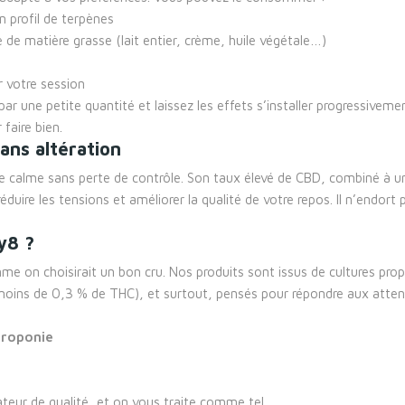
n profil de terpènes
de matière grasse (lait entier, crème, huile végétale…)
r votre session
ar une petite quantité et laissez les effets s’installer progressiveme
 faire bien.
ans altération
 calme sans perte de contrôle. Son taux élevé de CBD, combiné à une
duire les tensions et améliorer la qualité de votre repos. Il n’endo
y8 ?
 on choisirait un bon cru. Nos produits sont issus de cultures prop
moins de 0,3 % de THC), et surtout, pensés pour répondre aux att
droponie
eur de qualité, et on vous traite comme tel.