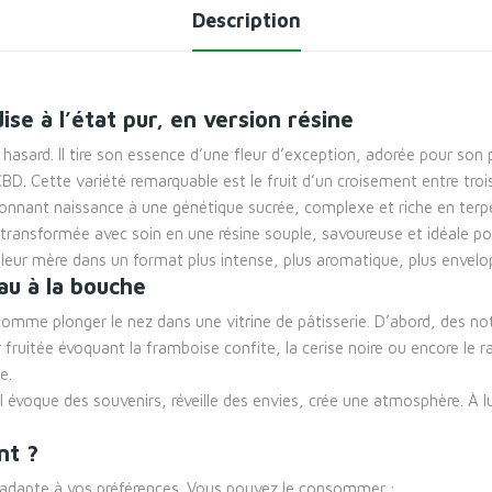
Description
se à l’état pur, en version résine
 hasard. Il tire son essence d’une fleur d’exception, adorée pour son
BD. Cette variété remarquable est le fruit d’un croisement entre troi
onnant naissance à une génétique sucrée, complexe et riche en terp
té transformée avec soin en une résine souple, savoureuse et idéale
 fleur mère dans un format plus intense, plus aromatique, plus envelo
au à la bouche
comme plonger le nez dans une vitrine de pâtisserie. D’abord, des n
r fruitée évoquant la framboise confite, la cerise noire ou encore le r
e.
 il évoque des souvenirs, réveille des envies, crée une atmosphère. À
nt ?
’adapte à vos préférences. Vous pouvez le consommer :