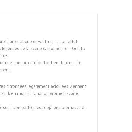
 profil aromatique envoûtant et son effet
s légendes de la scène californienne – Gelato
ènes.
 pour une consommation tout en douceur. Le
ppant.
otes citronnées légèrement acidulées viennent
aisin bien mûr. En fond, un arôme biscuité,
 lui seul, son parfum est déjà une promesse de