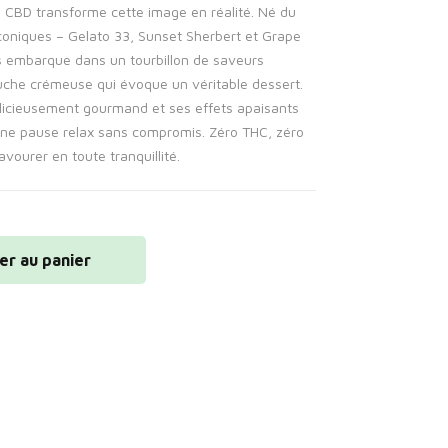
p CBD transforme cette image en réalité. Né du
iconiques – Gelato 33, Sunset Sherbert et Grape
 embarque dans un tourbillon de saveurs
ouche crémeuse qui évoque un véritable dessert.
licieusement gourmand et ses effets apaisants
 une pause relax sans compromis. Zéro THC, zéro
avourer en toute tranquillité.
er au panier