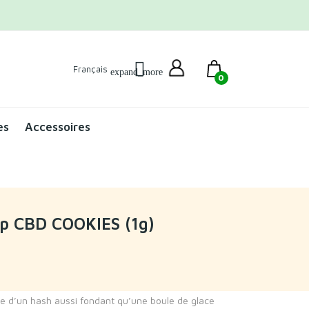
Français
expand_more
0
es
Accessoires
op CBD COOKIES (1g)
e d’un hash aussi fondant qu’une boule de glace