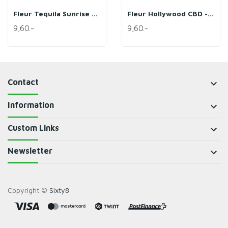
Fleur Tequila Sunrise CBD - COOKIES
Fleur Hollywood CBD - COOKIES
9,60.-
9,60.-
Contact
keyboard_arrow_down
Information
keyboard_arrow_down
Custom Links
keyboard_arrow_down
Newsletter
keyboard_arrow_down
Copyright ©
Sixty8