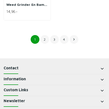
Weed Grinder En Bambou- Sixty8
14,96.-
1
2
3
4

Contact
keyboard_arrow_down
Information
keyboard_arrow_down
Custom Links
keyboard_arrow_down
Newsletter
keyboard_arrow_down