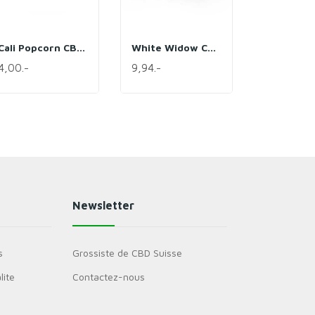
Cali Popcorn CBD (24%)
White Widow CBD Pack
4,00.-
9,94.-
5,92.-
Newsletter
s
Grossiste de CBD Suisse
lite
Contactez-nous