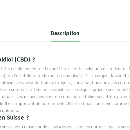
Description
idiol (CBD) ?
ffets qui dépendent de la variété utilisée. La sélection de la fleur 
s), ou l'effet désiré (relaxant ou stimulant). Par exemple, la variét
ne délicieuse saveur de fruits exotiques, convenant aux novices comm
ité du sommeil, atténuer les douleurs chroniques grâce à ses propriét
aturel. Des recherches sont en cours pour étudier ses effets potent
uelle. Il est important de noter que le CBD n'est pas considéré comm
utilisation.
en Suisse ?
 suisse est cultivé par des spécialistes selon les normes légales su