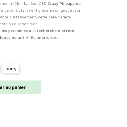
rner la tête ! La fleur CBD
Crazy Pineapple
a
re valoir, notamment grâce à son goût et son
sante gustativement, cette belle variété
ants qu’aux habitués.
r les personnes à la recherche d’effets
siques ou anti-inflammatoires.
100g
er au panier