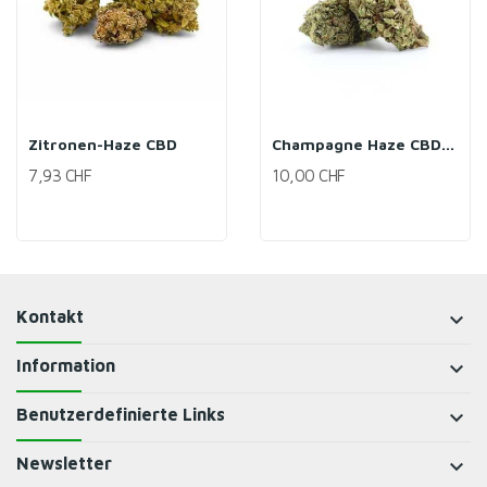
Zitronen-Haze CBD
Champagne Haze CBD (29%)
7,93 CHF
10,00 CHF
Kontakt
keyboard_arrow_down
Information
keyboard_arrow_down
Benutzerdefinierte Links
keyboard_arrow_down
Newsletter
keyboard_arrow_down