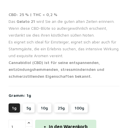
CBD: 25 % | THC < 0,2 %
Das
Gelato 21
wird Sie an die guten alten Zeiten erinnern.
Wenn diese CBD-Blüte so außergewöhnlich erscheint,
verdankt sie dies ihren köstlichen süßen Noten.
Es eignet sich ideal für Einsteiger, eignet sich aber auch für
Stammgäste, die ein Erlebnis suchen, das intensive Wirkung
und exquisite Aromen vereint.
Cannabidiol (CBD) ist für seine entspannenden,
entzündungshemmenden, stressmindernden und
schmerzstillenden Eigenschaften bekannt.
Gramm: 1g
1g
5g
10g
25g
100g
In den Warenkorb