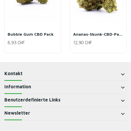
Bubble Gum CBD Pack
Ananas-Skunk-CBD-Paket
6,93 CHF
12,90 CHF
Kontakt
keyboard_arrow_down
Information
keyboard_arrow_down
Benutzerdefinierte Links
keyboard_arrow_down
Newsletter
keyboard_arrow_down